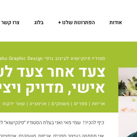
אודות
הפתרונות שלנו +
בלוג
צרו קשר
סטודיו פינקישוא לעיצוב גרפי Pinkkishu Graphic Design
צעד אחר צעד לע
אישי, מדויק ויצי
אריזות | ספרים | משחקים | אנימציה | שאר ירקות
כיף להכיר! שמי מאי ואני בעלת הסטודיו ״פינקישוא״ לע
אני מתמחה בעיצוב ספרים, אריזות, משחקים, אנימציות 