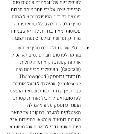
לפופולריות שלו ובמהרה פונטים סנס 
סריפים יוצרו על ידי יותר ויותר חברות 
פונטים בלונדון. הפופולריות של הסנס 
סריף הלכה וגדלה בגלל שהאותיות היו 
פשוטות ומאוד ברורות לקריאה, במיוחד 
מרחוק, מה שתרם לפרסומות ותצוגה.
 בגלל שבהתחלה סנס סריף שומש 
בעיקר לפרסום רוב הפונטים לא הכילו 
אותיות קטנות, רק אותיות גדולות 
(Capitals). הפופולרי מביניהם היה 
ת'ורווגוד גרוטסק (Thorowgood 
Grotesque) שהיה גדול ובעל אותיות 
כבדות אך צרות, תכונות שמאוד התאימו 
לפרסום, ואפילו הכיל אותיות קטנות. 
המונח גרוטסק מגיע מהמילה 
האיטלקית למערה, במקור נועד לתאר 
סגנונות רומאים שנמצאו בחפירות אבל 
כיום משומש כדי לתאר משהו מעוות או 