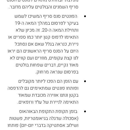
מפלצתי ובהחלט מתאים לפונטים הסנס 
סריף השמנים והבולטים עליהם מדובר.
 הפונטים סנס סריף המשיכו לשמש 
בעיקר לפרסום במהלך המאה ה-19 
ותחילת המאה ה-20. זה מכיון שלא 
התאימו לדפוס קטן יותר כמו ספרים או 
ניירת, כנראה בגלל שאם אם נסתכל 
היום על הסנס סריף הראשונים הם יראו 
לנו קצת עקומים, מוזרים ועם קווים לא 
מאוד נקיים, דברים שפחות בולטים 
בפרסום שנראה מרחוק.
עם הזמן הם הפכו ליותר מקובלים 
ופותחו פונטים שמתאימים גם להדפסה 
בקטן ונתנו אווירה מכובדת שמאוד 
התאימה לניירת של עו״ד ורופאים.
 בזמן תקופת התקופת הבאוהאוס 
(אסכולה שדגלה בגיאומטריות, פשטות 
ושילוב אסתטיקה בדברי יום-יום) פותחו 