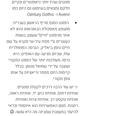
פונטים שהיו יותר גיאומטרים ונקיים. 
חלקם נמצאים בשימוש גם היום כמו 
Avenir ו- Century Gothic.
 הפונט הסנס סריף הראשון בעברית 
מושפע מאסכולת הבאוהאוס והוא לא 
אחר מהפונט ״חיים״ שעוצב בשנות 
העשרים ע״י פסח עיר-שי ונקרא על שם 
חיים נחמן ביאליק. הגרסה הפופולרית 
שלו, שכיום מגיעה עם האופיס, היא 
גרסה מעודכנת יותר של הפונט המקורי 
ועוצבה על ידי שמואל גוטמן. בכלל 
קיימות היום מספר וריאציות על אותו 
גופן מקורי.
✨ יש עוד הרבה דרכים לקטלג פונטים: 
אותיות דפוס, אותיות כתב יד, אותיות ראווה, 
אותיות טקסט רץ, אותיות צרות ואותיות 
רחבות. מגוון האפשרויות הוא אינסופי וכדאי 
להיעזר במעצבת שמבינה מה היא עושה 😉