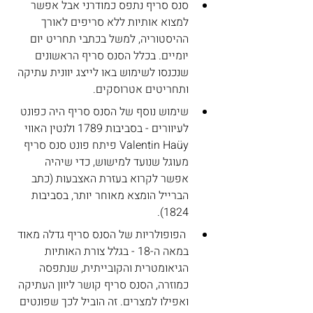
סנס סריף נתפס כמודרני אבל אפשר 
למצוא אותיות ללא סריפים לאורך 
ההיסטוריה, למשל בכתבי תחריט יום 
יומיים. בכלל הסנס סריף הראשונים 
שנכנסו לשימוש באו לייצג יוונית עתיקה 
ותחריטים אטרוסקים.
שימוש נוסף של הסנס סריף היה כפונט 
לעיוורים - בסביבות 1789 ולנטין האווי 
Valentin Haüy פיתח פונט סנס סריף 
מעוגל שנועד למישוש, כדי שיהיה 
אפשר לקרוא בעזרת האצבעות (כתב 
הברייל הומצא מאוחר יותר, בסביבות 
1824).
 הפופולריות של הסנס סריף גדלה מאוד 
במאה ה-18 - בגלל צורת האותיות 
הגיאומטרית והקובייתית, שנתפסה 
כמוזרה, הסנס סריף קושר ליוון העתיקה 
ואפילו למצרים. זה הוביל לכך שפונטים 