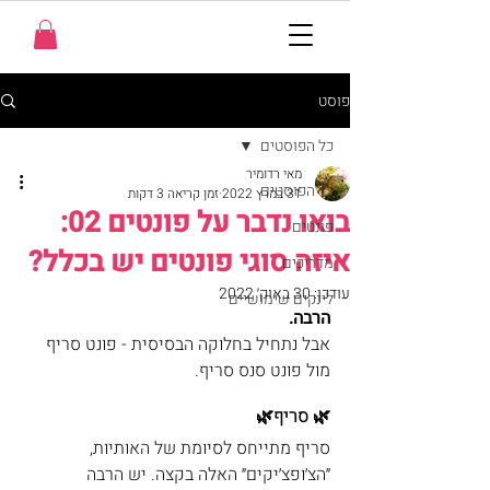
פוסט
כל הפוסטים
מאי רדומיר
כל הפוסטים
31 במרץ 2022
זמן קריאה 3 דקות
בואו נדבר על פונטים 02:
פונטים
איזה סוגי פונטים יש בכלל?
מדריכים
עודכן:
30 באוק׳ 2022
לינקים שימושיים
הרבה.
אבל נתחיל בחלוקה הבסיסית - פונט סריף 
מול פונט סנס סריף.
🌿 סריף🌿 
סריף מתייחס לסיומת של האותיות, 
״הצ׳ופצ׳יקים״ האלה בקצה. יש הרבה 