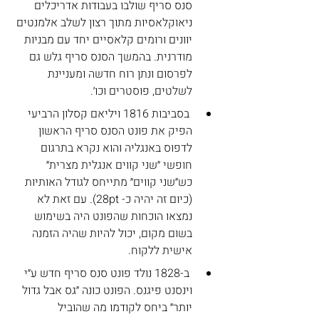
סנס סריף שולבו בעבודות אדריכלים 
ניאוקלאסיות מתוך רצון לשלב אלמנטים 
יוונים ורומים קלאסיים יחד עם מבניות 
מודרנית. בהמשך הסנס סריף גלש גם 
לפרסום ונתן רוח חדשה ומעניינת 
לשלטים, פוסטרים וכו׳.
 בסביבות 1816 ויליאם קסלון הרביעי 
הפיק את פונט הסנס סריף הראשון 
לדפוס באנגליה והוא נקרא בתרגום 
חופשי ״שני קווים אנגלית מצרית״ 
כש״שני קווים״ מתייחס לגודל האותיות 
(כיום זה יהיה כ- 28pt). עם זאת לא 
נמצאו הוכחות שהפונט היה בשימוש 
בשום מקום, יכול להיות שהיה הזמנה 
אישית ללקוח.
 ב-1828 נולד פונט סנס סריף חדש ע״י 
וינסנט פיגנס. הפונט כונה ״גס אבל גדול 
יותר״ ביחס לקודמו מה שהוביל 