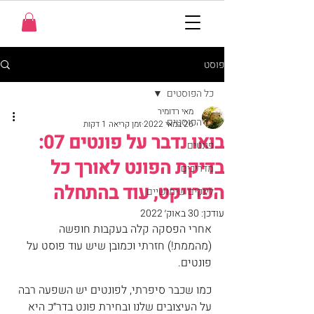
פוסט
כל הפוסטים
מאי רדומיר
כל הפוסטים
26 במאי 2022
זמן קריאה 1 דקות
בואו נדבר על פונטים 07:
פונטים
בדיקת הפונט לאורך כל
מדריכים
הפרויקט, עוד בהתחלה
לינקים שימושיים
עודכן:
30 באוק׳ 2022
אחרי הפסקה קלה בעקבות חופשה 
(מהממת!) חזרתי וכמובן שיש עוד פוסט על 
פונטים.
כמו שכבר סיפרתי, לפונטים יש השפעה רבה 
על העיצובים שלנו ובחירת פונט בדר״כ היא 