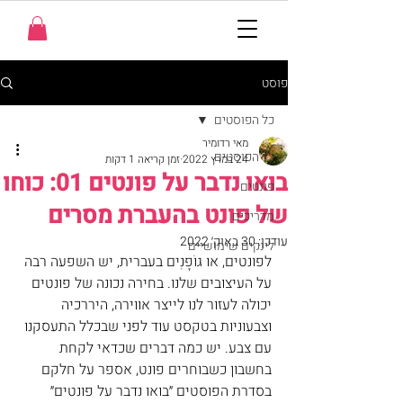
פוסט
כל הפוסטים
מאי רדומיר
כל הפוסטים
24 במרץ 2022
זמן קריאה 1 דקות
בואו נדבר על פונטים 01: כוחו
פונטים
של פונט בהעברת מסרים
מדריכים
עודכן:
30 באוק׳ 2022
לינקים שימושיים
לפונטים, או גּוֹפָנִים בעברית, יש השפעה רבה 
על העיצובים שלנו. בחירה נכונה של פונטים 
יכולה לעזור לנו לייצר אווירה, היררכיה 
וצבעוניות בטקסט עוד לפני שבכלל התעסקנו 
עם צבע. יש כמה דברים שכדאי לקחת 
בחשבון כשבוחרים פונט, אספר על חלקם 
בסדרת הפוסטים ״בואו נדבר על פונטים״ 