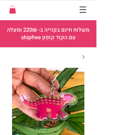
משלוח חינם בקנייה ב- 220₪ ומעלה
עם הקוד קופון shipfree