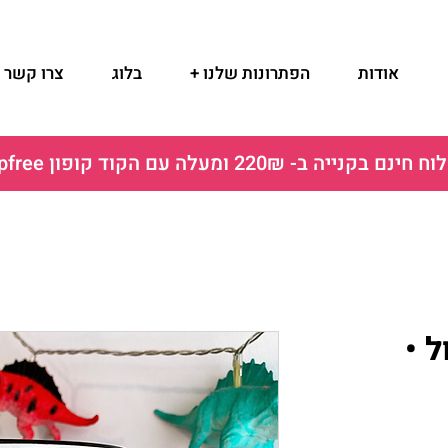
אודות
הפתרונות שלנו +
בלוג
צרו קשר
ם בקנייה ב- 220₪ ומעלה עם הקוד קופון shipfree
 •