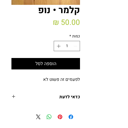
קלמר • נופ
מחיר
כמות
*
הוספה לסל
לפעמים זה פשוט לא
כדאי לדעת
קלמר בגודל כ- 17*23 ס״מ
עשוי פשתן
הדפסה דו״צ
המחיר כולל מע״מ