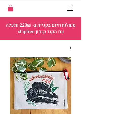
משלוח חינם בקנייה ב- 220₪ ומעלה
עם הקוד קופון shipfree