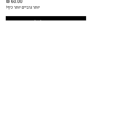
מחיר
יותר גרביים יותר כיף!
הוספה לסל
E-MAIL
INSTAGRAM
BEHANCE
DRIBBBLE
LINKEDIN