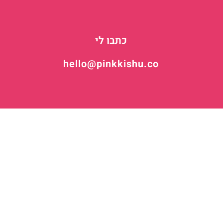
כתבו לי
hello@pinkkishu.co
INSTAGRAM
BEHANCE
DRIBBBLE
🦕
onderfully crafted by May Radomir
יות ורכישה
הצהרת נגישות