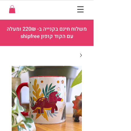
משלוח חינם בקנייה ב- 220₪ ומעלה
עם הקוד קופון shipfree