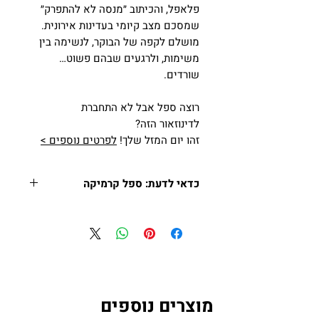
פלאפל, והכיתוב ״מנסה לא להתפרק״
שמסכם מצב קיומי בעדינות אירונית.
מושלם לקפה של הבוקר, לנשימה בין
משימות, ולרגעים שבהם פשוט…
שורדים.
רוצה ספל אבל לא התחברת
לדינוזאור הזה?
זהו יום המזל שלך!
לפרטים נוספים >
כדאי לדעת: ספל קרמיקה
המחיר הוא ליחידה אחת.
המחיר כולל מע״מ.
נפח: 300 מ״ל.
ידית ופנים הספל בצבע אדום,
בהתאם למלאי.
מתאים למדיח ולמיקרוגל.
מוצרים נוספים