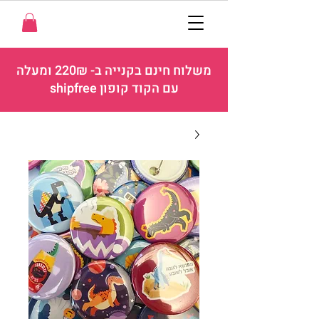
משלוח חינם בקנייה ב- 220₪ ומעלה
עם הקוד קופון shipfree